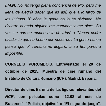
I.M.N.
No, no tengo plena conciencia de ello, pero me
llena de alegría saber que es así, que a lo largo de
los últimos 30 años la gente no lo ha olvidado. Me
divierte cuando alguien me escucha y me dice: ‘Su
voz se parece mucho a la de Irina’ o ‘Nunca podré
olvidar lo que ha hecho por nosotros’. La gente nunca
pensó que el comunismo llegaría a su fin; parecía
imposible.
CORNELIU PORUMBOIU
.
Entrevistado el 20 de
octubre de 2015. Muestra de cine rumano del
Instituto de Cultura Rumano (ICR). Madrid, Españ
a.
Director de cine. Es una de las figuras relevantes del
NCR
, con películas como “
12:08 al este de
Bucarest
”
,
“
Polic
í
a, objetivo
”
o
“El segundo juego”.