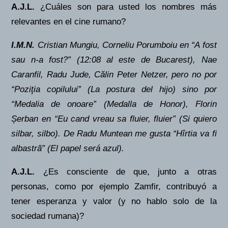
A.J.L.
¿Cuáles son para usted los nombres más
relevantes en el cine rumano?
I.M.N.
Cristian Mungiu, Corneliu Porumboiu en “A fost
sau n-a fost?” (12:08 al este de Bucarest), Nae
Caranfil, Radu Jude, C
ă
lin Peter Netzer, pero no por
“Poziţia copilului” (La postura del hijo) sino por
“Medalia de onoare” (Medalla de Honor), Florin
Ș
erban en “Eu cand vreau sa fluier, fluier” (Si quiero
silbar, silbo). De Radu Muntean me gusta “Hîrtia va fi
albastrã” (El papel será azul).
A.J.L.
¿Es consciente de que, junto a otras
personas, como por ejemplo Zamfir, contribuyó a
tener esperanza y valor (y no hablo solo de la
sociedad rumana)?