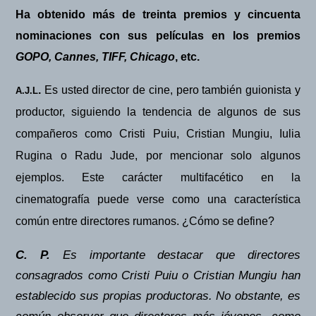
Ha obtenido más de treinta premios y cincuenta
nominaciones con sus películas en los premios
GOPO, Cannes, TIFF, Chicago
, etc.
.
Es usted director de cine, pero también guionista y
A.J.L
productor, siguiendo la tendencia de algunos de sus
compañeros como Cristi Puiu, Cristian Mungiu, Iulia
Rugina o Radu Jude, por mencionar solo algunos
ejemplos. Este cará
cter multifac
ético en la
cinematografía puede verse como una caracterí
stica
com
ú
n entre directores rumanos.
¿
C
ómo se define?
C. P.
Es importante destacar que directores
consagrados como Cristi Puiu o Cristian Mungiu han
establecido sus propias productoras. No obstante, es