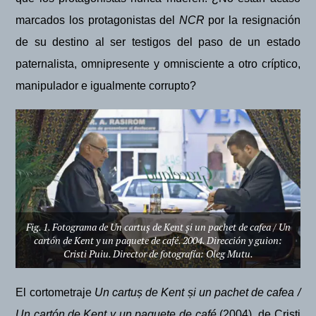
marcados los protagonistas del
NCR
por la resignación
de su destino al ser
testigos del paso de un estado
paternalista, omnipresente y omnisciente a otro crí
ptico,
manipulador e igualmente corrupto
?
Fig. 1. Fotograma de Un cartuș de Kent și un pachet de cafea / Un
cartón de Kent y un paquete de café. 2004. Dirección y guion:
Cristi Puiu. Director de fotografía: Oleg Mutu.
El cortometraje
Un cartu
ș
de Kent
ș
i un pachet de cafea /
Un cart
ó
n
de Kent y un paquete de café
(2004), de Cristi