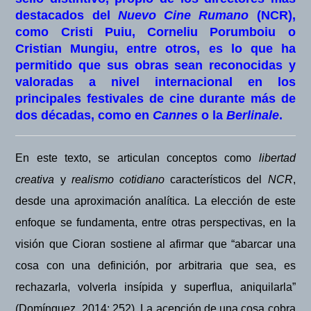
destacados del
Nuevo Cine Rumano
(NCR),
como Cristi Puiu, Corneliu Porumboiu o
Cristian Mungiu, entre otros, es lo que ha
permitido que sus obras sean reconocidas y
valoradas a nivel internacional en los
principales festivales de cine durante más de
dos décadas, como en
Cannes
o la
Berlinale
.
En este texto, se articulan conceptos como
libertad
creativa
y
realismo cotidiano
caracter
ísticos del
NCR
,
desde una aproximació
n
analítica. La elección de este
enfoque se fundamenta, entre otras perspectivas, en la
visión que
Cioran sostiene al afirmar que “abarcar una
cosa con una definición, por arbitraria que sea, es
rechazarla, volverla insípida y superflua, aniquilarla”
(Domínguez, 2014: 252). La acepción de una cosa cobra